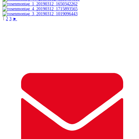
1
2
3
►