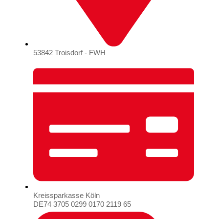
53842 Troisdorf - FWH
Kreissparkasse Köln
DE74 3705 0299 0170 2119 65