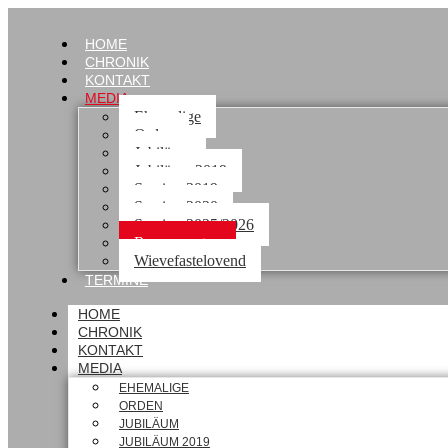
HOME
CHRONIK
KONTAKT
MEDIA
Ehemalige
Orden
Jubiläum
Jubiläum 2019
Session 2019
Session 2020
Session 2025/2026
Rosenmontag
Wievefastelovend
TERMINE
HOME
CHRONIK
KONTAKT
MEDIA
EHEMALIGE
ORDEN
JUBILÄUM
JUBILÄUM 2019