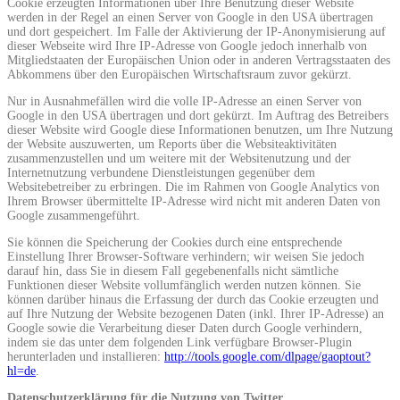
Cookie erzeugten Informationen über Ihre Benutzung dieser Website
werden in der Regel an einen Server von Google in den USA übertragen
und dort gespeichert. Im Falle der Aktivierung der IP-Anonymisierung auf
dieser Webseite wird Ihre IP-Adresse von Google jedoch innerhalb von
Mitgliedstaaten der Europäischen Union oder in anderen Vertragsstaaten des
Abkommens über den Europäischen Wirtschaftsraum zuvor gekürzt.
Nur in Ausnahmefällen wird die volle IP-Adresse an einen Server von
Google in den USA übertragen und dort gekürzt. Im Auftrag des Betreibers
dieser Website wird Google diese Informationen benutzen, um Ihre Nutzung
der Website auszuwerten, um Reports über die Websiteaktivitäten
zusammenzustellen und um weitere mit der Websitenutzung und der
Internetnutzung verbundene Dienstleistungen gegenüber dem
Websitebetreiber zu erbringen. Die im Rahmen von Google Analytics von
Ihrem Browser übermittelte IP-Adresse wird nicht mit anderen Daten von
Google zusammengeführt.
Sie können die Speicherung der Cookies durch eine entsprechende
Einstellung Ihrer Browser-Software verhindern; wir weisen Sie jedoch
darauf hin, dass Sie in diesem Fall gegebenenfalls nicht sämtliche
Funktionen dieser Website vollumfänglich werden nutzen können. Sie
können darüber hinaus die Erfassung der durch das Cookie erzeugten und
auf Ihre Nutzung der Website bezogenen Daten (inkl. Ihrer IP-Adresse) an
Google sowie die Verarbeitung dieser Daten durch Google verhindern,
indem sie das unter dem folgenden Link verfügbare Browser-Plugin
herunterladen und installieren:
http://tools.google.com/dlpage/gaoptout?
hl=de
.
Datenschutzerklärung für die Nutzung von Twitter