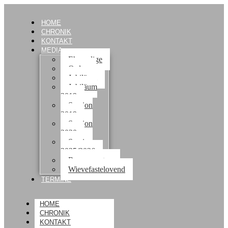
HOME
CHRONIK
KONTAKT
MEDIA
Ehemalige
Orden
Jubiläum
Jubiläum
2019
Session
2019
Session
2020
Session
2025/2026
Rosenmontag
Wievefastelovend
TERMINE
HOME
CHRONIK
KONTAKT