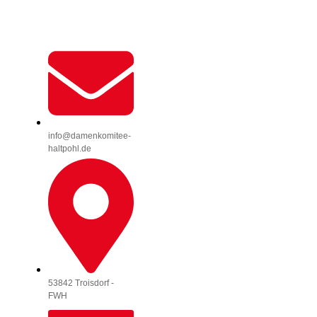
info@damenkomitee-
haltpohl.de
53842 Troisdorf -
FWH