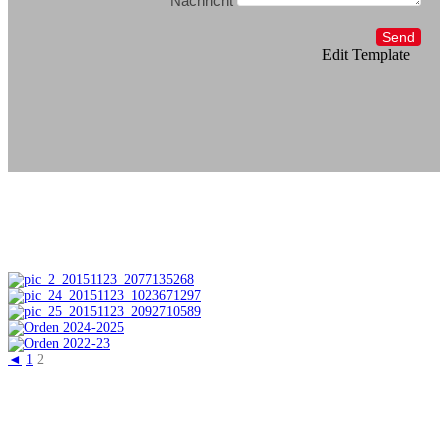
Nachricht
Send
Edit Template
◄
1
2