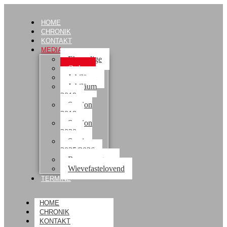
HOME
CHRONIK
KONTAKT
MEDIA
Ehemalige
Orden
Jubiläum
Jubiläum
2019
Session
2019
Session
2020
Session
2025/2026
Rosenmontag
Wievefastelovend
TERMINE
HOME
CHRONIK
KONTAKT